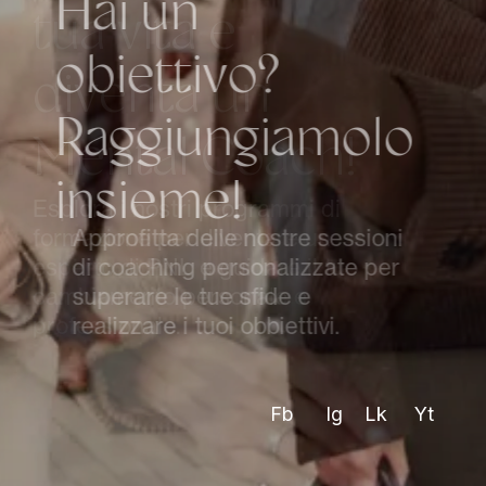
H
a
i
u
n
o
b
i
e
t
t
i
v
o
?
R
a
g
g
i
u
n
g
i
a
m
o
l
o
i
n
s
i
e
m
e
!
Approfitta delle nostre sessioni
di coaching personalizzate per
superare le tue sfide e
realizzare i tuoi obbiettivi.
Fb
Ig
Lk
Yt