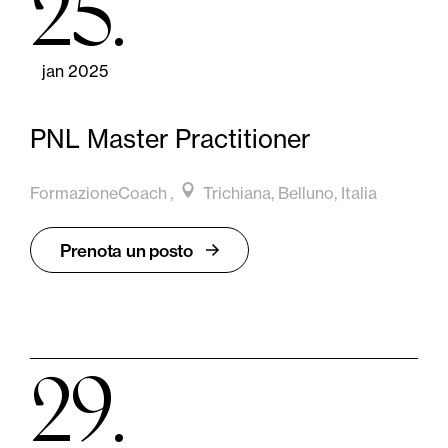
25
jan 2025
PNL Master Practitioner
FormazioneCoach
Trichiana, Belluno, Italia
Prenota un posto
29