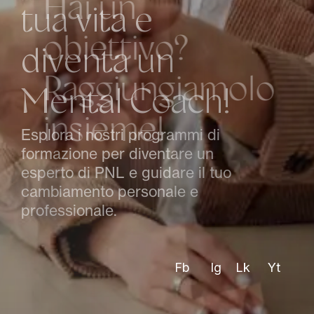
H
a
i
u
n
o
b
i
e
t
t
i
v
o
?
R
a
g
g
i
u
n
g
i
a
m
o
l
o
i
n
s
i
e
m
e
!
Approfitta delle nostre sessioni
di coaching personalizzate per
superare le tue sfide e
realizzare i tuoi obbiettivi.
Fb
Ig
Lk
Yt