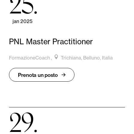
25
jan 2025
PNL Master Practitioner
FormazioneCoach
Trichiana, Belluno, Italia
Prenota un posto
29