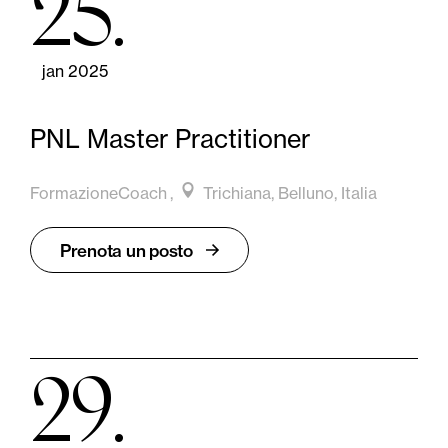
25
jan 2025
PNL Master Practitioner
FormazioneCoach
Trichiana, Belluno, Italia
Prenota un posto
29