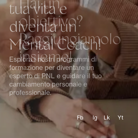
H
a
i
u
n
o
b
i
e
t
t
i
v
o
?
R
a
g
g
i
u
n
g
i
a
m
o
l
o
i
n
s
i
e
m
e
!
Approfitta delle nostre sessioni
di coaching personalizzate per
superare le tue sfide e
realizzare i tuoi obbiettivi.
Fb
Ig
Lk
Yt