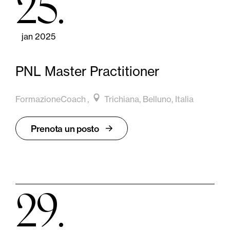
25
jan 2025
PNL Master Practitioner
FormazioneCoach
Trichiana, Belluno, Italia
Prenota un posto
29