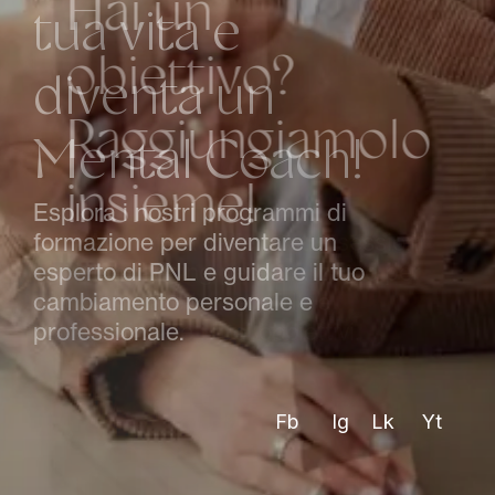
H
a
i
u
n
o
b
i
e
t
t
i
v
o
?
R
a
g
g
i
u
n
g
i
a
m
o
l
o
i
n
s
i
e
m
e
!
Approfitta delle nostre sessioni
di coaching personalizzate per
superare le tue sfide e
realizzare i tuoi obbiettivi.
Fb
Ig
Lk
Yt