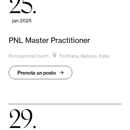
25
jan 2025
PNL Master Practitioner
FormazioneCoach
Trichiana, Belluno, Italia
Prenota un posto
29