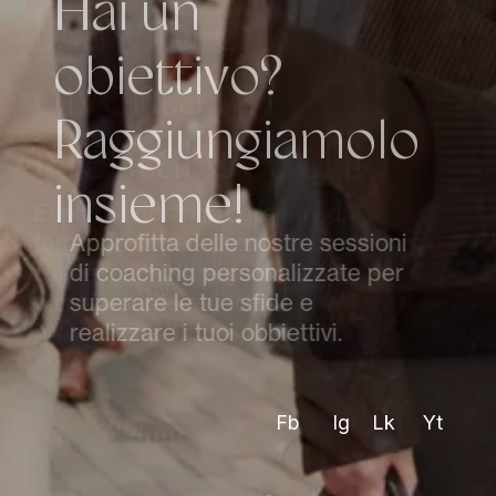
H
a
i
u
n
o
b
i
e
t
t
i
v
o
?
R
a
g
g
i
u
n
g
i
a
m
o
l
o
i
n
s
i
e
m
e
!
Approfitta delle nostre sessioni
di coaching personalizzate per
superare le tue sfide e
realizzare i tuoi obbiettivi.
Fb
Ig
Lk
Yt