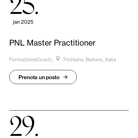
25
jan 2025
PNL Master Practitioner
FormazioneCoach
Trichiana, Belluno, Italia
Prenota un posto
29