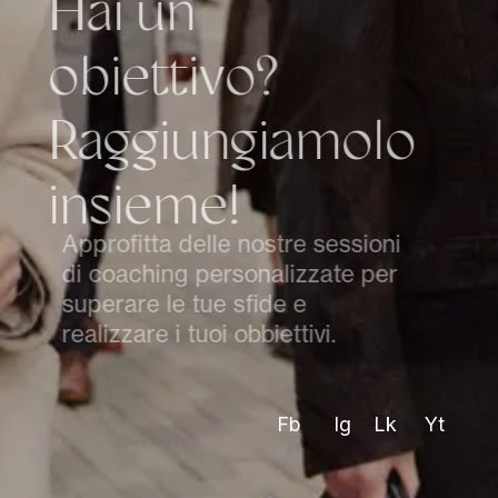
H
a
i
u
n
o
b
i
e
t
t
i
v
o
?
R
a
g
g
i
u
n
g
i
a
m
o
l
o
i
n
s
i
e
m
e
!
Approfitta delle nostre sessioni
di coaching personalizzate per
superare le tue sfide e
realizzare i tuoi obbiettivi.
Fb
Ig
Lk
Yt